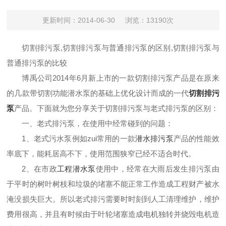
更新时间：2014-06-30
浏览：13190次
切割排污泵,切割排污泵与普通排污泵的区别,切割排污泵与
普通排污泵的比较
博禹公司2014年6月新上市的一款切割排污泵产品是在原来
的几款带切割功能潜水泵的基础上优化设计而成的一代
切割排污
泵
产品。下面就为您分享关于切割排污泵与老式排污泵的区别：
一、
老式排污泵，在使用中经常碰到的问题：
1
、
老式污水泵例如zui常用的一款
潜水排污泵
产品
的性
能效
率底下
，
能耗居高不下，使用范围
狭窄
已经
不
适
合
时代
。
2
、
在市
政
工程潜水泵
使用
中
，经常在大雨后发生排污泵由
于平时的树叶
树枝
和
垃圾
的堵塞不能正常工作造成工程财产被水
淹没
损失巨大。
所以
老式排污需要时时刻到
人
工清理维护
，
维护
费用很高，并且有时候由于叶轮堵塞造成电机独转并烧毁电机造