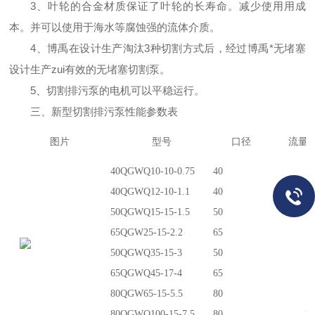
3、
叶轮的
合金材质保证了叶轮的
长寿命。减
少使用
用成
本。并可
以
使用于
海水等腐蚀强的流体介质
。
4、博禹
在设计生产淘汰3种切割
方
式后，经过
博禹
*无堵塞
设计生产zui有效的无堵塞切割泵
。
5、切割排污泵的电机
可以平稳运行。
三、新型切割排污泵性能参数表
图片
型号
口径
流量(m
40QGWQ10-10-0.75
40
1
40QGWQ12-10-1.1
40
1
50QGWQ15-15-1.5
50
1
65QGW25-15-2.2
65
2
50QGWQ35-15-3
50
3
65QGWQ45-17-4
65
4
80QGW65-15-5.5
80
6
80QGWQ100-15-7.5
80
10