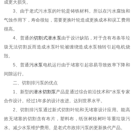
成更大损
失
。
3
、
由于老式污水泵的叶轮是铸铁材料。所
以
在污水腐蚀和
气蚀作用下，寿命很短，需要更换叶轮造成更换
成
本和误工费用
很高
。
4、普通的
切割式潜水泵
由于
设
计缺陷，对于含有布条等垃
圾无法切割反而
造
成水泵叶轮被缠绕造成水泵独转引起电机烧
毁
。
5、普通
污水泵
电机运行由于堵塞引起容易导致效率下降和
间隙运行。
二、切割排污泵的优点
1
、新型的
潜水切割泵
产品是
通过综合前沿技术和*水泵专家
合作设计。经过1年多的设计改进
。达
到世界水平
。
2
、
切割
排污
泵通过新式切割叶轮和无堵塞设计应用
。
能高
效
无堵塞的切割
含有布片，
塑料布
，
纸张树枝树叶等重
垃圾
污
水。减少水泵维护费用。是老式市
政
排
污
泵的更新换代产品。