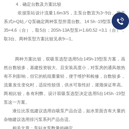
4
．确定台数及方案比较
依据泵站设计流量
1.6m3/S
，主泵台数宜为
3~9
台。用关
系式
i=Q
站／
Q
泵确定两种
泵型所需台数。
14 Sh -19
型泵
i=1.6/0.
35=4.6
（台），取
5
台；
20Sh-13A
型泵
i=1.6/0.52 =3.1
（台），
取
3
台。两种泵型方案比较见表
9
—
1
。
两种方案比较，双吸泵选型选用
5
台
145h-19
型泵方案，虽
然台数较多，基建投资较大。且安装高
度小，对泵房的通风散热
有不利影响，但它的机组重量轻，便于维护和检修，台数较多，
流量发生变化时，适应性较强，供水可靠性好，灌溉保证率高。
两相比较，各有利弊。设计
双吸泵选型
决定选用
5
台
14Sh -19
型
泵这一方案。
液位比泵低建议选用
自吸泵
产品合适，如水里面含有大量的
杂物建议选用
排污泵
系列产品合适。
相关文章：
泵站水泵数量的确定