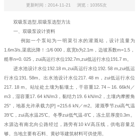
更新时间：2014-11-21
浏览：10355次
双吸泵选型,
双吸泵选型方法
一、双吸泵设计资料
例如一个泵站为一明渠引水的灌溉站，设计流量为
1.6m3/s,
渠底比降！
:1/6 000
，底宽
b
为
2.1m
，边坡系数
m=1.5
，
糙率
n=0. 025
，zui高运行水位
192.7m,
zui低运行水位
191.7 m
。
进水池设计水位
192.18 m,
zui高运行水位
192. 58 m,
zui低运
行水位
191. 58m
。出水池设
计水位
217. 48 m
，zui低运行水位
217. 18 m
。站址处土壤为黏壤土，干容重
12. 74
～
16. 66kN
／
m3
，湿容重
17. 64 kN/m3
，黏结力
19. 6 kN/m2
，土壤内摩擦角
25
°，地基允许承载力
[P] =215.6 kN
／
m2
。灌溉季节zui高气温
39
℃，zui高水温
25
℃。冬季zui低气温
-8
℃，冻
土层厚度
0.3m
。
水源边有南北向公路经过，路旁有
10 kV
高压线，供电容量足
够。当地
主要有石料、黄砂等建筑材料可供使用。