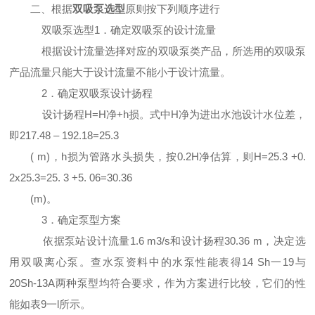
二、根据
双吸泵选型
原则按下列顺序进行
双吸泵选型
1
．确定双吸泵的设计流量
根据设计流量选择对应的
双吸泵
类产品，所选用的双吸泵
产品流量只能大于设计流量不能小于设计流量。
2
．确定双吸泵设计扬程
设计扬程
H=H
净
+h
损。式中
H
净为进出水池设计水位差，
即
217.48 – 192.18=25.3
( m)
，
h
损为管路水头损失，按
0.2H
净估算，则
H=25.3 +0.
2x25.3=25. 3 +5. 06=30.36
(m)
。
3
．确定泵型方案
依据泵站设计流量
1.6 m3/s
和设计扬程
30.36 m
，决定选
用
双吸离心泵
。查水泵资
料中的水泵性能表得
14 Sh
一
19
与
20Sh-13A
两种泵型均符合要求，作为方案进行比较，它
们的性
能如表
9
一
l
所示。