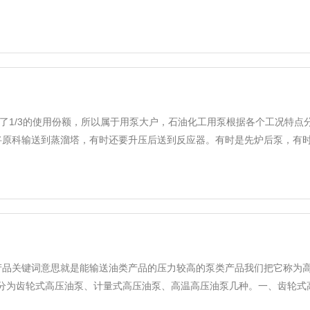
了1/3的使用份额，所以属于用泵大户，石油化工用泵根据各个工况特
原科输送到蒸溜塔，有时还要升压后送到反应器。有时是先炉后泵，有时是先
泵产品关键词意思就是能输送油类产品的压力较高的泵类产品我们把它称为
为齿轮式高压油泵、计量式高压油泵、高温高压油泵几种。一、齿轮式高压油