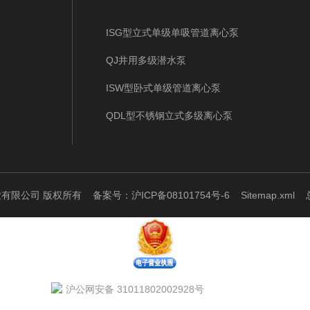
ISG型立式单级单吸管道离心泵
QJ井用多级潜水泵
ISW型卧式单级管道离心泵
QDL型不锈钢立式多级离心泵
泵业有限公司 版权所有
备案号：沪ICP备08101754号-6
Sitemap.xml
总
沪公网安备 31011802002928号