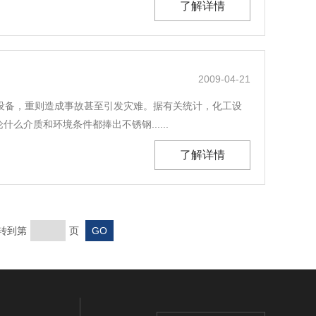
了解详情
2009-04-21
坏设备，重则造成事故甚至引发灾难。据有关统计，化工设
介质和环境条件都捧出不锈钢......
了解详情
转到第
页