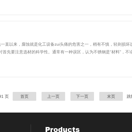
法一直以来，腐蚀就是化工设备zui头痛的危害之一，稍有不慎，轻则损
首先要注意选材的科学性。通常有一种误区，认为不锈钢是“材料"，不论什么
 91 页
首页
上一页
下一页
末页
跳
Products