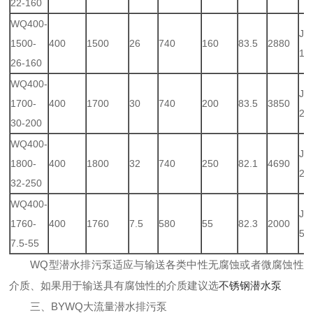
22-160
WQ400-
JJ
1500-
400
1500
26
740
160
83.5
2880
16
26-160
WQ400-
JJ
1700-
400
1700
30
740
200
83.5
3850
20
30-200
WQ400-
JJ
1800-
400
1800
32
740
250
82.1
4690
20
32-250
WQ400-
JJ
1760-
400
1760
7.5
580
55
82.3
2000
55
7.5-55
WQ型潜水排污泵适应与输送各类中性无腐蚀或者微腐蚀性
介质、如果用于输送具有腐蚀性的介质建议选
不锈钢潜水泵
三、BYWQ大流量潜水排污泵