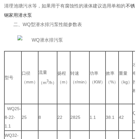
清理池塘污水等，如果用于有腐蚀性的液体建议选用单相的
不锈
钢家用潜水泵
二、WQ型潜水排污泵性能参数表
水
流量
口径
扬程
转速
功率
效率
重量
电
型号
3
（mm）
（m）
（r/min）
（KW）
（%）
（kg）
控
（m
/h）
柜
WQ25-
QZ
8-22-
25
8
22
2825
1.1
38.1
42
1.
1.1
WQ32-