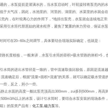
通的，水泵提前是灌满水的，当水泵启动时，叶轮旋转将泵壳内的
低于大气压，因此，水池里的、河里的、湖里的、水渠里的水就会
泵壳内，在叶轮离心力的作用下，*地排出泵壳，水泵就会连续地正
采用引水筒代替原始的灌水程序，避免了繁重的体力劳动，保证水
时间可在20--60s之间调节，具体要结合现场实际确定，也就是：
水管路长度校核，一般来讲，水泵引水筒的容积=吸水管路的体积×5
引水筒的进出水管径是一致的，管中流速取值比较低，原因是流速
6m/s。流速确定后，根据“流量=面积×流速”的关系，就可以确定吸
一些，反之，则小一些。
静止水面的高度一般比泵壳顶高出300mm，zui多到500mm，
500m3/h以上的水泵，设计引水筒时，要结合水泵安装的现场条件
箱）的泵类产品有：
化工泵
,
磁力泵
等。