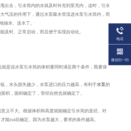
水甩出去，引水筒内的水就及时补充到泵壳内，这时，引水
在大气压的作用下，通过水泵吸水管流进水泵引水筒内，而
常地抽水、送水了。
泵能及时、正常启动，而且便于实现自动化。
电话
微信扫一扫
，也就是说水泵引水筒的体积要同时满足两个条件，既要保
越低，水头损失越少，水泵进口的压力越高，有利于
水泵
的
水管道的面积，面积确定了，管径自然也就确定了。
再高则意义不大。根据体积和高度就能确定引水筒的直径。对
，才能zui后确定。因为水泵越大，要求的条件越高。