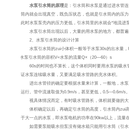
水泵
引水筒的原理
是：引水筒和水泵是通过进水管连
筒内就会出现真空，既负压状态，也就是引水筒内的压力
此时水泵泵壳内的压力更低，引水筒里的水就会*地流进
水泵引水筒出现以后，大量的用水泵的地方，都普遍
2、水泵引水筒的设计计算
水泵引水筒的zui小体积一般等于水泵30s的出水量，
水泵引水筒的容积V=水泵的流量Q×（20—60）s
60s的时间也不算长，这个体积同时要用水泵的吸
证水泵连续吸水量，又要满足吸水管路的充水体积。
进出水管径的确定要根据水量来计算，一般地，水泵
运行。管中流速取值为0.9m/s，甚至更低，0.5—0.
视具体情况而定，有时吸水管路长，体积就要做的大
体积确定以后，再确定引水筒的高度，引水筒内zui高
于大一点的水泵，即水泵电机的功率在90kw以上，流量在
如需要泵能吸水但泵没有储水箱只能用引水筒（引水