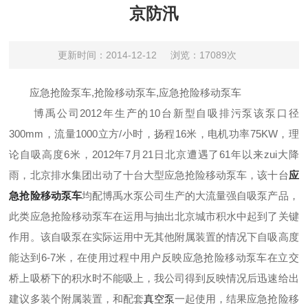
京防汛
更新时间：2014-12-12
浏览：17089次
应急抢险泵车,抢险移动泵车,应急抢险移动泵车
博禹公司2012年生产的
10台新型自吸排污泵该泵口径
300mm，流量1000立方/小时，扬程16米，电机功率75KW，理
论自吸高度6米，
2012
年
7
月
21
日北京遭遇了
61
年以来zui大降
雨
，北京排水集团出动了十台大型应急抢险移动泵车，该十台
应
急抢险移动泵车
均配博禹水泵公司生产的
大流量强自吸泵
产品，
此类应急抢险移动泵车在运用与抽出北京城市积水中起到了关键
作用。该自吸泵在实际运用中无其他附属装置的情况下自吸高度
能达到6-7米，在使用过程中用户反映应急抢险移动泵车在立交
桥上吸桥下的积水时不能吸上，我公司得到反映情况后迅速给出
建议多装个附属装置，和配套
真空泵
一起使用，结果应急抢险移