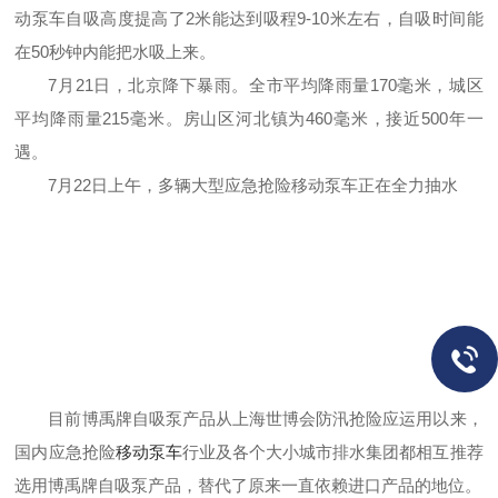
动泵车自吸高度提高了2米能达到吸程9-10米左右，自吸时间能
在50秒钟内能把水吸上来。
7月21日，北京降下暴雨。全市平均降雨量170毫米，城区
平均降雨量215毫米。房山区河北镇为460毫米，接近500年一
遇。
7月22日上午，多辆大型应急抢险移动泵车正在全力抽水
目前博禹牌自吸泵产品从上海世博会防汛抢险应运用以来，
国内应急抢险
移动泵车
行业及各个大小城市排水集团都相互推荐
选用博禹牌自吸泵产品，替代了原来一直依赖进口产品的地位。