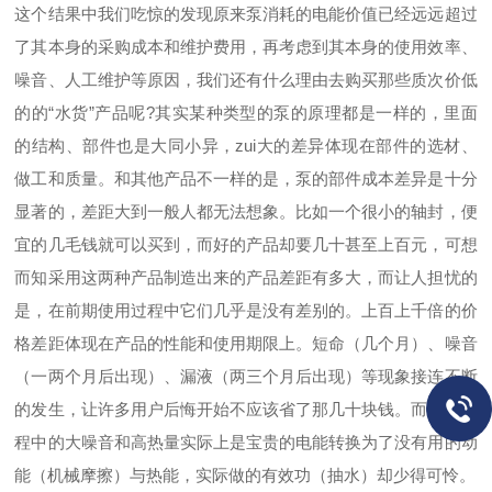
这个结果中我们吃惊的发现原来泵消耗的电能价值已经远远超过
了其本身的采购成本和维护费用，再考虑到其本身的使用效率、
噪音、人工维护等原因，我们还有什么理由去购买那些质次价低
的的“水货”产品呢?其实某种类型的泵的原理都是一样的，里面
的结构、部件也是大同小异，zui大的差异体现在部件的选材、
做工和质量。和其他产品不一样的是，泵的部件成本差异是十分
显著的，差距大到一般人都无法想象。比如一个很小的轴封，便
宜的几毛钱就可以买到，而好的产品却要几十甚至上百元，可想
而知采用这两种产品制造出来的产品差距有多大，而让人担忧的
是，在前期使用过程中它们几乎是没有差别的。上百上千倍的价
格差距体现在产品的性能和使用期限上。短命（几个月）、噪音
（一两个月后出现）、漏液（两三个月后出现）等现象接连不断
的发生，让许多用户后悔开始不应该省了那几十块钱。而使用过
程中的大噪音和高热量实际上是宝贵的电能转换为了没有用的动
能（机械摩擦）与热能，实际做的有效功（抽水）却少得可怜。