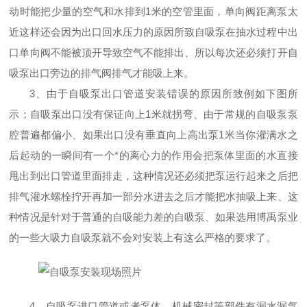
动时能把少量的空气和水排到1米的空管里面，单向阀距离泵太
近这样还会因为出口回水压力的原因所致自吸泵在抽水过程中出
口单向阀不能被顶开导致空气不能排出、所以每次还必须打开自
吸泵出口旁边的排气阀排气才能吸上来。
3、由于自吸泵出口管道安装错误的原因所致例如下图所
示；自吸泵出口没有保证向上1米就拐弯、由于常规的自吸泵泵
腔普遍都偏小、如果出口没有垂直向上高出泵1米当你灌满水之
后起动的一瞬间有一个*的离心力的作用会把泵体里面的水直接
甩出到出口管道里面排走，这种情况还必须把泵运行起来之后把
排气灌水螺栓拧开再加一部分水进去之后才能把水抽吸上来、这
种情况是针对于普通的自吸能力差的自吸泵、如果选用博禹泵业
的一些大吸力自吸泵就不会对安装上有这么严格的要求了。
4、自吸泵进口管道或者泵体、机械密封等部件有漏水漏气