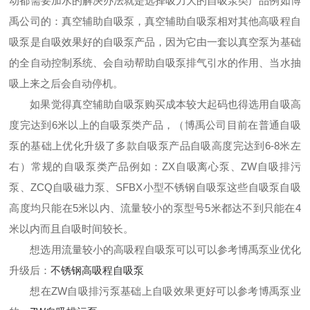
动都需要加水的解决办法就是选择吸力大的自吸泵类产品例如博
禹公司的：真空辅助自吸泵，真空辅助自吸泵相对其他高吸程自
吸泵是自吸效果好的自吸泵产品，因为它由一套以真空泵为基础
的全自动控制系统、会自动帮助自吸泵排气引水的作用、当水抽
吸上来之后会自动停机。
如果觉得真空辅助自吸泵购买成本较大起码也得选用自吸高
度完达到6米以上的自吸泵类产品，（博禹公司目前在普通自吸
泵的基础上优化升级了多款自吸泵产品自吸高度完达到6-8米左
右）常规的自吸泵类产品例如：ZX自吸离心泵、ZW自吸排污
泵、ZCQ自吸磁力泵、SFBX小型不锈钢自吸泵这些自吸泵自吸
高度均只能在5米以内、流量较小的泵型号5米都达不到只能在4
米以内而且自吸时间较长。
想选用流量较小的高吸程自吸泵可以可以参考博禹泵业优化
升级后：
不锈钢高吸程自吸泵
想在ZW自吸排污泵基础上自吸效果更好可以参考博禹泵业