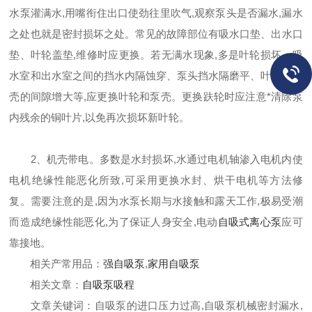
水泵灌满水,用嘴衔住出口使劲往里吹气,观察泵头是否漏水,漏水
之处也就是密封损坏之处。常见的故障部位有吸水口垫、出水口
垫、叶轮盖垫,维修时应更换。若无满水现象,多是叶轮损坏、吸
水室和出水室之间的挡水内隔蚀穿、泵头挡水隔磨平、叶轮和泵
壳的间隙增大等,应更换叶轮和泵壳。更换趺轮时应注意*清除泵
内残余的铜叶片,以免再次损坏新叶轮。
2、机壳带电。多数是水封损坏,水通过电机轴渗入电机内使
电机绝缘性能恶化所致,可采用更换水封、烘干电机等方法修
复。需要注意的是,因为水泵长期与水接触和露天工作,极易受潮
而造成绝缘性能恶化,为了保证人身安全,电动
自吸式离心泵
应可
靠接地。
相关产常用品：
强自吸泵
,
家用自吸泵
相关文章：
自吸泵吸程
文章关键词：自吸泵的进口压力过高,自吸泵机械密封漏水,