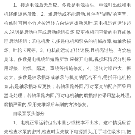
1、接通电源后无反应。多数是电源插头、电源引出线和电
机绕组短路所致。2、难启动或不能启动,且伴有“嗡嗡”的声音。
检修时可用小竹片按运转方向快速拨动风叶,若电机迅速运转起
来,说明是启动电容或启动绕组损坏,应更换相同容量的电容或修
理启动绕组；若电机发卡,多是电机和泵头的机械故障,如轴承损
坏、叶轮卡死等。3、电机能运转,但转速慢,且机壳过热、有烧焦
臭味。多数是电机绕组短路所致,应拆开电机,视损坏情况分别采
用焊接、跳线、隔离、重绕等措施修复。4、运转时噪声大、振
动大。多数是轴承损坏或轴承与机壳的配合不当,需拆开电机检
查,若是轴承损坏应更换；若轴承跑外圆,可对泵壳的配合面采用
錾花处理；若轴承跑内圆,可对电机轴的磨损部位采用錾花处理,
磨损严重的,采用先堆焊后车削的方法修复。
自吸泵泵头部分
1、电机正常运转但出水量少或根本不出水。这种情况应首
先检查水泵的密封,检查时应先拔下电源插头,用手堵住吸水口,把