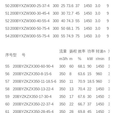
50
200BYXZW300-25-37-4
300
25
73.6
37
1450
3.0
9
51
200BYXZW300-30-45-4
300
30
72.7
45
1450
3.0
9
52
200BYXZW300-40-55-4
300
40
74.3
55
1450
3.0
9
53
200BYXZW300-50-75-4
300
50
68.1
75
1450
3.0
9
54
200BYXZW300-55-75-4
300
55
74.9
75
1450
3.0
9
流量
扬程
效率
功率
转速n
汽
序号
型 号
m3/h
m
%
kW
r/min
量
55
200BYZKZX300-60-90-4
300
60
68.1
90
1450
3.
56
200BYZKZX350-8-15-6
350
8
63.6
15
960
3.
57
200BYZKZX350-11-18.5-6
350
11
70.9
18.5
960
3.
58
200BYZKZX350-13-22-4
350
13
70.4
22
1450
3.
59
20BYZKZX350-17-30-4
350
17
67.6
30
1450
3.
60
200BYZKZX350-22-37-4
350
22
66.7
37
1450
3.
61
200BYZKZX350-28-45-4
350
28
69.8
45
1450
3.