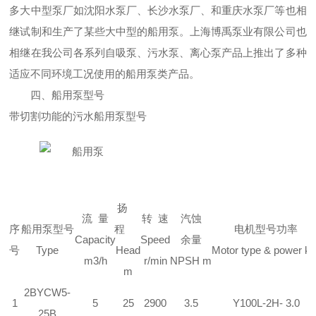
多大中型泵厂如沈
阳水泵厂、长沙水泵厂、和重庆水泵厂等也相
继试制和生产了某些大中型的船用泵。上海博禹泵业有限公司也
相继在我公司各系列自吸泵、污水泵、离心泵产品上推出了多种
适应不同环境工况使用的船用泵类产品。
四、船用泵型号
带切割功能的污水船用泵型号
扬
流
量
转
速
汽蚀
序
船用泵型号
程
电机型号功率
Capacity
Speed
余量
号
Type
Head
Motor type & power k
m3/h
r/min
NPSH m
m
2
BYCW
5-
1
5
25
2900
3.5
Y100L-2H- 3.0
25B