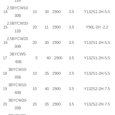
11B
2.5
BYCW
10-
14
10
30
2900
3.5
Y132S
1
-2H-5.5
30B
2.5
BYCW
20-
15
20
11
2900
3.5
Y90L-2H -2.2
11B
2.5
BYCW
20-
16
20
30
2900
3.5
Y132S
1
-2H-5.5
30B
3
BYCW
5-
17
5
40
2900
3.5
Y132S
1
-2H-5.5
40B
3
BYCW
10-
18
10
35
2900
3.5
Y132S
1
-2H-5.5
35B
3
BYCW
10-
19
10
40
2900
3.5
Y132S
2
-2H-7.5
40B
3
BYCW
20-
20
20
35
2900
3.5
Y132S
2
-2H-7.5
35B