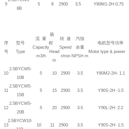
9
5
8
2900
3.5
Y80M
1
-2H-0.75
8B
扬
流
量
转
速
汽蚀
序
型号
程
电机型号功率
Capacity
Speed
余量
号
Type
Head
Motor type & power 
m3/h
r/min
NPSH m
m
2.5
BYCW
5-
10
5
10
2900
3.5
Y80M
2
-2H- 1.1
10B
2.5
BYCW
5-
11
5
15
2900
3.5
Y90S-2H -1.5
15B
2.5
BYCW
5-
12
5
20
2900
3.5
Y90L-2H- 2.2
20B
2.5
BYCW
10-
13
10
11
2900
3.5
Y90S-2H- 1.5