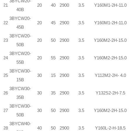
3
BYCW
20-
21
20
40
2900
3.5
Y160M
1
-2H-11.0
40B
3
BYCW
20-
22
20
45
2900
3.5
Y160M
1
-2H-11.0
45B
3
BYCW
20-
23
20
50
2900
3.5
Y160M
2
-2H-15.0
50B
3
BYCW
20-
24
20
55
2900
3.5
Y160M
2
-2H-15.0
55B
3
BYCW
30-
25
30
15
2900
3.5
Y112M
2
-2H- 4.0
15B
3
BYCW
30-
26
30
35
2900
3.5
Y132S
2
-2H-7.5
35B
3
BYCW
30-
27
30
50
2900
3.5
Y160M
2
-2H-15.0
50B
3
BYCW
40-
28
40
50
2900
3.5
Y160L-2-H-18.5