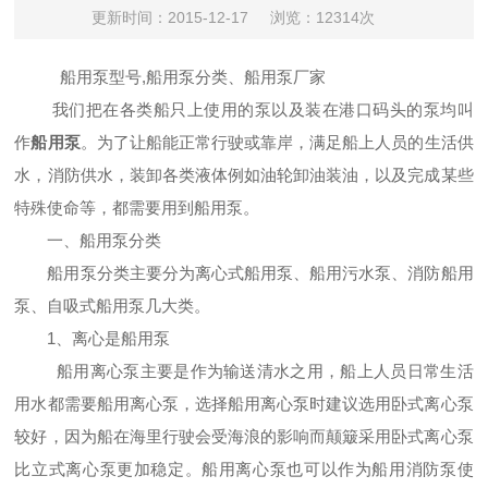
更新时间：2015-12-17
浏览：12314次
船用泵型号,船用泵分类、船用泵厂家
我
们把在
各类船只
上使用的泵以及
装在港口码头的泵均叫
作
船用泵
。为了
让
船
能
正常行驶
或
靠岸
，满足
船上人员的生活供
水
，
消防供水，装卸各类液体例如油轮卸油装油，
以及完成某些
特殊使命等，都需要
用到
船用泵。
一、船用泵分类
船用泵分类主要分为离心式船用泵、船用污水泵、消防船用
泵、自吸式船用泵几大类。
1、离心是船用泵
船用离心泵主要是作为输送清水之用，船上人员日常生活
用水都需要船用离心泵，选择船用离心泵时建议选用卧式离心泵
较好，因为船在海里行驶会受海浪的影响而颠簸采用卧式离心泵
比立式离心泵更加稳定。船用离心泵也可以作为船用消防泵使