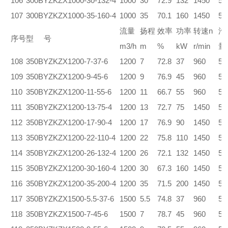
106
300BYZKZX1000-30-132-4
1000
30
72.9
132
1450
5.
107
300BYZKZX1000-35-160-4
1000
35
70.1
160
1450
5.
流量
扬程
效率
功率
转速n
汽
序号
型 号
m3/h
m
%
kW
r/min
量
108
350BYZKZX1200-7-37-6
1200
7
72.8
37
960
5.
109
350BYZKZX1200-9-45-6
1200
9
76.9
45
960
5.
110
350BYZKZX1200-11-55-6
1200
11
66.7
55
960
5.
111
350BYZKZX1200-13-75-4
1200
13
72.7
75
1450
5.
112
350BYZKZX1200-17-90-4
1200
17
76.9
90
1450
5.
113
350BYZKZX1200-22-110-4
1200
22
75.8
110
1450
5.
114
350BYZKZX1200-26-132-4
1200
26
72.1
132
1450
5.
115
350BYZKZX1200-30-160-4
1200
30
67.3
160
1450
5.
116
350BYZKZX1200-35-200-4
1200
35
71.5
200
1450
5.
117
350BYZKZX1500-5.5-37-6
1500
5.5
74.8
37
960
5.
118
350BYZKZX1500-7-45-6
1500
7
78.7
45
960
5.