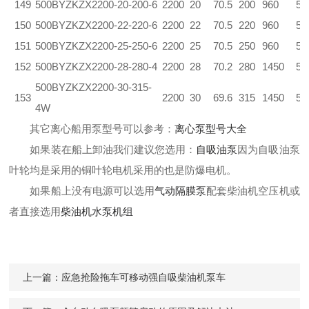
149
500BYZKZX2200-20-200-6
2200
20
70.5
200
960
5.
150
500BYZKZX2200-22-220-6
2200
22
70.5
220
960
5.
151
500BYZKZX2200-25-250-6
2200
25
70.5
250
960
5.
152
500BYZKZX2200-28-280-4
2200
28
70.2
280
1450
5.
500BYZKZX2200-30-315-
153
2200
30
69.6
315
1450
5.
4W
其它离心船用泵型号可以参考：
离心泵型号大全
如果装在船上卸油我们建议您选用：
自吸油泵
因为自吸油泵
叶轮均是采用的铜叶轮电机采用的也是防爆电机。
如果船上没有电源可以选用
气动隔膜泵
配套柴油机空压机或
者直接选用
柴油机水泵机组
上一篇：
应急抢险拖车可移动强自吸柴油机泵车