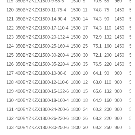
119
350BYZKZX1500-9-55-6
1500
9
70.5
55
960
5.
120
350BYZKZX1500-11-75-4
1500
11
74.8
75
1450
5.
121
350BYZKZX1500-14-90-4
1500
14
74.3
90
1450
5.
122
350BYZKZX1500-17-110-4
1500
17
74.3
110
1450
5.
123
350BYZKZX1500-20-132-4
1500
20
72.9
132
1450
5.
124
350BYZKZX1500-25-160-4
1500
25
75.1
160
1450
5.
125
350BYZKZX1500-30-200-4
1500
30
72.1
200
1450
5.
126
350BYZKZX1500-35-220-4
1500
35
76.5
220
1450
5.
127
400BYZKZX1800-10-90-6
1800
10
64.1
90
960
5.
128
400BYZKZX1800-12-110-6
1800
12
63.0
110
960
5.
129
400BYZKZX1800-15-132-6
1800
15
65.6
132
960
5.
130
400BYZKZX1800-18-160-4
1800
18
64.9
160
960
5.
131
400BYZKZX1800-24-200-6
1800
24
69.2
200
960
5.
132
400BYZKZX1800-26-220-6
1800
26
68.2
220
960
5.
133
400BYZKZX1800-30-250-6
1800
30
69.2
250
960
5.