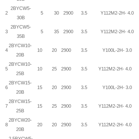
2
BYCW
5-
2
5
30
2900
3.5
Y112M
2
-2H- 4.0
30B
2
BYCW
5-
3
5
35
2900
3.5
Y112M
2
-2H- 4.0
35B
2
BYCW
10-
4
10
20
2900
3.5
Y100L-2H- 3.0
20B
2
BYCW
10-
5
10
25
2900
3.5
Y112M
2
-2H- 4.0
25B
2
BYCW
15-
6
15
20
2900
3.5
Y100L-2H- 3.0
20B
2
BYCW
15-
7
15
25
2900
3.5
Y112M
2
-2H- 4.0
25B
2
BYCW
20-
8
20
20
2900
3.5
Y112M
2
-2H- 4.0
20B
2.5
BYCW
5-