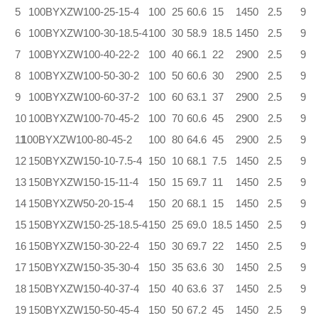
5
100BYXZW100-25-15-4
100
25
60.6
15
1450
2.5
9
6
100BYXZW100-30-18.5-4
100
30
58.9
18.5
1450
2.5
9
7
100BYXZW100-40-22-2
100
40
66.1
22
2900
2.5
9
8
100BYXZW100-50-30-2
100
50
60.6
30
2900
2.5
9
9
100BYXZW100-60-37-2
100
60
63.1
37
2900
2.5
9
10
100BYXZW100-70-45-2
100
70
60.6
45
2900
2.5
9
100BYXZW100-80-45-2
11
100
80
64.6
45
2900
2.5
9
12
150BYXZW150-10-7.5-4
150
10
68.1
7.5
1450
2.5
9
13
150BYXZW150-15-11-4
150
15
69.7
11
1450
2.5
9
14
150BYXZW50-20-15-4
150
20
68.1
15
1450
2.5
9
15
150BYXZW150-25-18.5-4
150
25
69.0
18.5
1450
2.5
9
16
150BYXZW150-30-22-4
150
30
69.7
22
1450
2.5
9
17
150BYXZW150-35-30-4
150
35
63.6
30
1450
2.5
9
18
150BYXZW150-40-37-4
150
40
63.6
37
1450
2.5
9
19
150BYXZW150-50-45-4
150
50
67.2
45
1450
2.5
9