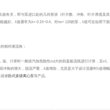
比值有关，
即与泵进口处的几何形状（叶片数、冲角、叶片厚
度及其
能越好。
λ
值通常为
λ
= 0.15~
0.4。对
ns
< 120的泵，
λ
值可近似用下面
）的相对液流角；
H)，值。计算时一般按汽蚀危险性zui大的前盖
板流线进行计算，且
v1
因冲角的增大，脱流严重，
λ
值增加，尤其是大
于设计流量时
λ
值增幅
泵
或者
卧式多级离心泵
等产品。