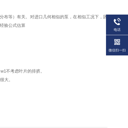
分布等）有关。对进口几何相似的泵，在相
似工况下，因
经验公式
估算
电话
微信扫一扫
、w1
不考虑叶片的排挤。
很大。