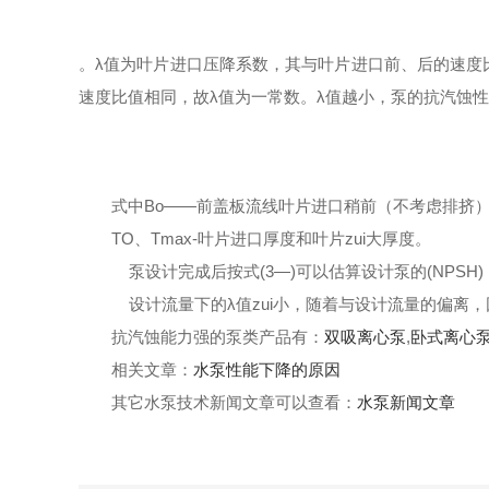
。
λ
值为叶片进
口压降系数，其与叶片进口前、后的速度
速度比值相同，故
λ
值为一常数。
λ
值
越小，泵的抗汽蚀性
式中
Bo
——前盖板流线叶片进口稍前（不考虑排挤
TO、Tmax-叶片进口厚度和叶片zui大厚度。
泵设计完成后按式(3—)可以估算设计泵的
(NPS
设计流量下的
λ
值zui小，随着与设计流量的偏
离，
抗汽蚀能力强的泵类产品有：
双吸离心泵
,
卧式离心
相关文章：
水泵性能下降的原因
其它水泵技术新闻文章可以查看：
水泵新闻文章