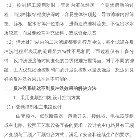
（1）
控制柜工频启动时，管道内流体经历一个突然启动的过
程，当滤料板结程度较深时，容易整体被顶起，导致滤罐内部筛
筐、筛板、配水管等部位损坏，进而造成滤料流失。不但出水水
质较差，而且要经常补充滤料，造成资金浪费。
（2）污水处理站内的二次滤罐都要进行反冲洗，每个滤罐在反
冲洗过程所表现的流通阻力特性不尽相同，而过程仅有十多分
钟，反冲洗强度随时间变化的曲线很难把握得当。对于不同的滤
罐，工人仅凭经验控制阀门的开度以控制水量及强度，想达到良
好的反冲洗效果几乎是不可能的。
二、
反冲洗系统达不到反冲洗效果的解决方法
1、采用变频控制柜设计控制方案
（1）变频控制柜主电路设计
由变频器、低压断路器、熔断开关、接触器、电抗器等组
成主电路。按照工艺和设备互备的要求，设计的主电路具有工频
／变频与工频／工频组合方式，满足了安全和连续生产的要求。