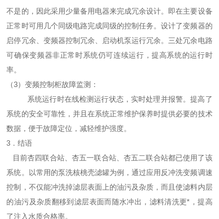
不是的，因此采用少量备用电器来完成冗余设计。即在主要设备
正常时可用几个同级电路完成同级的控制任务。设计了变频器的
启停冗余、变频器控制冗余、启动机泵运行冗余。三处冗余电路
可确保变频器非正常时系统仍可连续运行，提高系统的运行时
率。
（3）变频控制柜故障监测：
系统运行时在线检测运行状态，实时处理并报警。提高了
系统的安全可靠性，并且在系统正常维护保养时提供必要的技术
数据，便于故障定位，减轻维护强度。
3．结语
目前杏四联合站、杏五一联合站、杏五二联合站都已使用了该
系统。以常用的泵洗核桃壳滤罐为例，通过应用反冲洗变频调速
控制，不仅能冲洗掉滤层表面上的油污及杂质，而且使滤料内层
的油污及杂质翻移到滤层表面而随水冲出，滤料清洗更*，提高
了注入水质合格率。