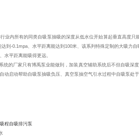
行业内所有的同类自吸泵抽吸的深度从低水位开始算起垂直高度只能
达到-0.1mpa、水平距离能达到100米、该系列特殊定制的大吸力
、水平距离能吸得更远。
助系统的厂家只有博禹泵业能做到，加装真空辅助系统后不但自吸深
自动启动帮助自吸泵抽吸负压、真空泵抽空气引水过程中自吸泵处
吸程自吸排污泵
水