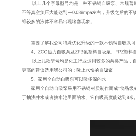
以上几个字母型号均是一种不锈钢自吸泵、常规普通
不等真空负压大能达到—0.088mpa左右，升级之后
维较多的液体不容易出现堵塞现象。
需要了解我公司特殊优化升级的一款不锈钢自吸泵可
4、ZCQ磁力自吸泵及ZFB氟塑料自吸泵、FPZ塑
以上几款型号均是化工行业运用较多的泵类产品，自
更高的建议选用我公司的：
吸上水快的自吸泵
5、家用全自动自吸泵可以吸多深的水
家用全自动自吸泵采用不锈钢材质制作而成*食品级
于抽浅井水或者抽水池里面的水、它自吸高度能达到8米