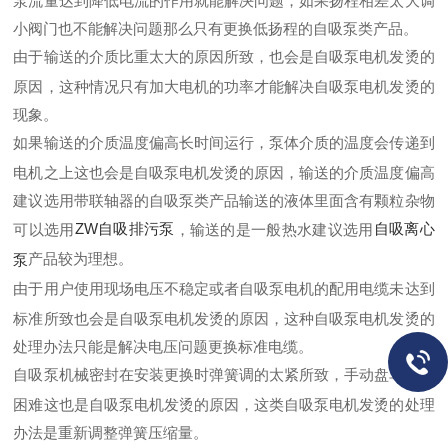
泵流量达到降低电流的作用就能解决问题，如果扬程相差太大调
小阀门也不能解决问题那么只有更换低扬程的自吸泵类产品。
由于输送的介质比重太大的原因所致，也会是自吸泵电机发烫的
原因，这种情况只有加大电机的功率才能解决自吸泵电机发烫的
现象。
如果输送的介质温度偏高长时间运行，泵体介质的温度会传递到
电机之上这也会是自吸泵电机发烫的原因，输送的介质温度偏高
建议选用带联轴器的自吸泵类产品输送的液体里面含有颗粒杂物
ZW自吸排污泵
自吸离心
可以选用
，输送的是一般热水建议选用
产品较为理想。
泵
由于用户使用现场电压不稳定或者自吸泵电机的配用电缆未达到
标准所致也会是自吸泵电机发烫的原因，这种自吸泵电机发烫的
处理办法只能是解决电压问题更换标准电缆。
自吸泵机械密封在安装更换时弹簧调的太紧所致，手动盘车就很
困难这也是自吸泵电机发烫的原因，这类自吸泵电机发烫的处理
办法是重新调整弹簧压缩量。