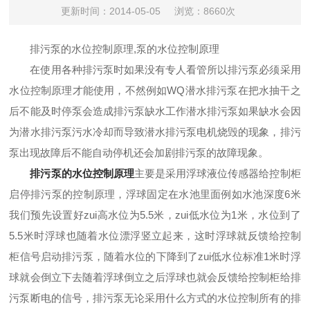
更新时间：2014-05-05
浏览：8660次
排污泵的水位控制原理,泵的水位控制原理
在使用各种排污泵时如果没有专人看管所以排污泵必须采用
水位控制原理才能使用，不然例如
WQ潜水排污泵
在把水抽干之
后不能及时停泵会造成排污泵缺水工作潜水排污泵如果缺水会因
为潜水排污泵污水冷却而导致潜水排污泵电机烧毁的现象，排污
泵出现故障后不能自动停机还会加剧排污泵的故障现象。
排污泵的水位控制原理
主要是采用浮球液位传感器给控制柜
启停排污泵的控制原理，浮球固定在水池里面例如水池深度6米
我们预先设置好zui高水位为5.5米，zui低水位为1米，水位到了
5.5米时浮球也随着水位漂浮竖立起来，这时浮球就反馈给控制
柜信号启动排污泵，随着水位的下降到了zui低水位标准1米时浮
球就会倒立下去随着浮球倒立之后浮球也就会反馈给控制柜给排
污泵断电的信号，排污泵无论采用什么方式的水位控制所有的
排