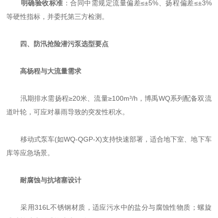
明确验收标准
：合同中需规定流量偏差≤±5%、扬程偏差≤±3%
等硬性指标，并委托第三方检测。
四、防汛抢险潜污泵选型要点
高杨程与大流量需求
汛期排水需扬程≥20米、流量≥100m³/h，博禹WQ系列配备双流
道叶轮，可应对暴雨导致的突发性积水。
移动式泵车(如WQ-QGP-X)支持快速部署，适合地下室、地下车
库等应急场景。
耐腐蚀与抗堵塞设计
采用316L不锈钢材质，适应污水中的盐分与腐蚀性物质；螺旋