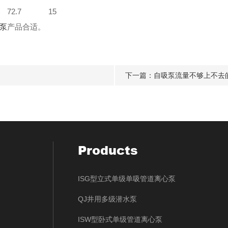
72.7
15
泵
产品合适。
下一篇：
自吸泵流量不够上不去
Products
ISG型立式单级单吸管道离心泵
QJ井用多级潜水泵
ISW型卧式单级管道离心泵