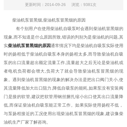
更新时间：2014-09-26
浏览：9381次
柴油机泵冒黑烟,柴油机泵冒黑烟的原因
有个别用户在使用柴油机自吸泵时会遇到柴油机冒黑烟的
现象,而不知道是什么原因所致,错误的判别为是柴油机的问题,其
实
柴油机泵冒黑烟的原因
通常情况下均是柴油机自吸泵实际使用
时的扬程低于柴油机自吸泵本身的扬程太多,而导致柴油机自吸
泵的出口流量超出额定流量工作,流量超大之后无论是柴油机或
者电机负荷都会增大,负荷大了就会导致柴油机泵冒黑烟的现
象。遇到柴油机冒黑烟的现象的解决办法是把出口阀门关小,使
其流量降低加大出口阻力,降低自吸泵的能耗,如果泵没有安装阀
门是接的软管,建议把软管用钢丝捆扎缩小出口使其出口流量降
低,而保证柴油机自吸泵能正常工作。如果实际使用扬程不低，
与泵扬程接近的工况使用出现柴油机泵冒黑烟的现象,建议像柴
油机生产厂家了解咨询。