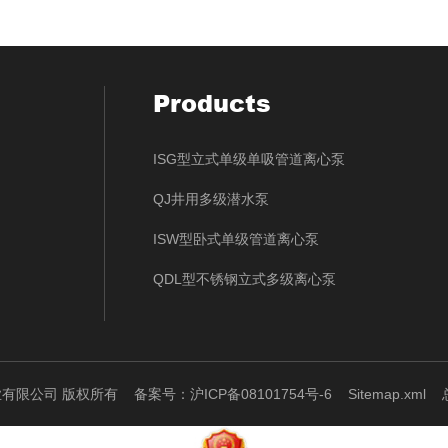
Products
ISG型立式单级单吸管道离心泵
QJ井用多级潜水泵
ISW型卧式单级管道离心泵
QDL型不锈钢立式多级离心泵
泵业有限公司 版权所有
备案号：沪ICP备08101754号-6
Sitemap.xml
总