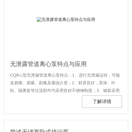
无泄露管道离心泵特点与应用
CQB-L型无泄漏管道离心泵特点：1、进行无泄漏运转，可输
送易燃、易爆、剧毒及腐蚀介质；2、材质良好，泵体、叶
轮、隔离套等过流部件均采用良好不锈钢制造；3、轴套采用
高耐磨的碳化硅、碳化钨，滑动轴承采用碳石M106K，并设
了解详情
置了润滑油槽，有效地保证泵的使用寿命；4、立式安装，结
构紧凑、占地面积小；5、振动小，噪音低，运行特别平稳；
6、泵的绝大多数零部件与CQB系......