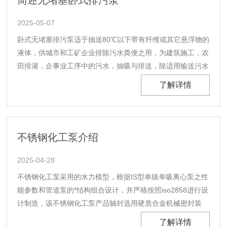
简述无堵塞卧式排污泵
2025-05-07
卧式无堵塞排污泵适于抽送80℃以下带有纤维或其它悬浮物的
液体，供城市和工矿企业排除污水粪便之用，为建筑施工，农
田排灌，企事业工序中的污水，抽吸与排送，除适用输送污水
外，还适用于作疏水泵，纸浆泵，灌溉用等。PW排污泵适用
了解详情
用于工厂商业严重污染废水的排放、主宅区的污水排污站、城
市污水处理厂派水系统、人防系统排水站、自来水厂的......
不锈钢化工泵介绍
2025-04-28
不锈钢化工泵采用的水力模型，根据IS型单级单吸离心泵之性
能参数和管道泵的*结构组合设计，并严格按照iso2858进行设
计制造，该不锈钢化工泵产品轴封选用硬质合金机械密封装
置，具有高效节能、性能可靠、安装使用方便等特点。不锈钢
了解详情