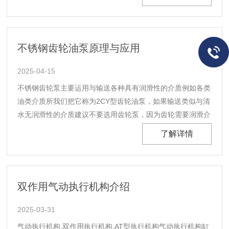
化工泵主要特点1.化工管道泵运行平稳：泵轴的同心度及叶轮
优异的动静平衡，保证平稳运行，振动。2.......
不锈钢齿轮油泵原理与应用
2025-04-15
不锈钢齿轮泵主要运用与输送各种具有润滑性的介质例如各类
油类介质所我们把它称为2CY型齿轮油泵，如果输送类似与清
水无润滑性的介质建议不要选用齿轮泵，因为齿轮需要润滑介
质来润滑齿轮，不然会对齿轮造成磨损导致不锈钢齿轮泵寿命
了解详情
降低。2CY齿轮泵主要由主动齿轮、从动齿轮、泵体、泵盖等
组成。齿轮靠两个端面密封，主动齿轮和从动齿轮均......
双作用气动执行机构介绍
2025-03-31
气动执行机构,双作用执行机构,AT型执行机构气动执行机构缸