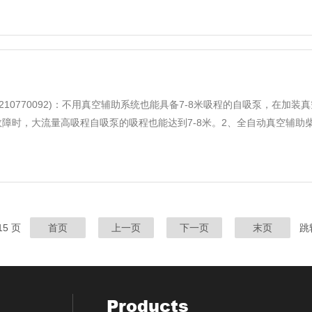
210770092)：不用真空辅助系统也能具备7-8米吸程的自吸泵，在加
时，大流量高吸程自吸泵的吸程也能达到7-8米。2、全自动真空辅助柴油机真
215 页
首页
上一页
下一页
末页
跳
Products