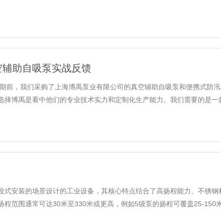
空辅助自吸泵实战反馈
年汛期前，我们采购了上海博禹泵业有限公司的真空辅助自吸泵和便携式防
择博禹是看中他们的专业技术实力和定制化生产能力。我们需要的是一款能够
没式安装的场景设计的工业设备，其核心特点结合了高扬程能力、不锈钢材
围通常可达‌30米至330米或更高‌，例如5级泵的扬程可覆盖25-150米，