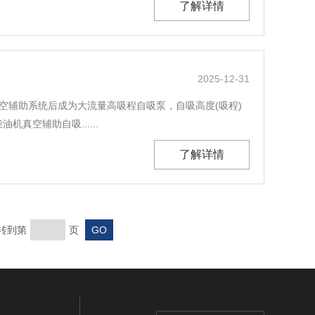
了解详情
2025-12-31
装真空辅助系统后成为大流量高吸程自吸泵，自吸高度(吸程)
空辅助自吸......
了解详情
转到第
页