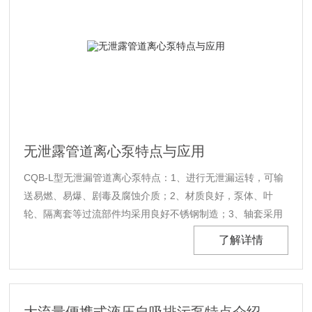
无泄露管道离心泵特点与应用
CQB-L型无泄漏管道离心泵特点：1、进行无泄漏运转，可输
送易燃、易爆、剧毒及腐蚀介质；2、材质良好，泵体、叶
轮、隔离套等过流部件均采用良好不锈钢制造；3、轴套采用
高耐磨的碳化硅、碳化钨，滑动轴承采用碳石M106K，并设
了解详情
置了润滑油槽，有效地保证泵的使用寿命；4、立式安装，结
构紧凑、占地面积小；5、振动小，噪音低，运行特别平稳；
6、泵的绝大多数零部件与CQB系......