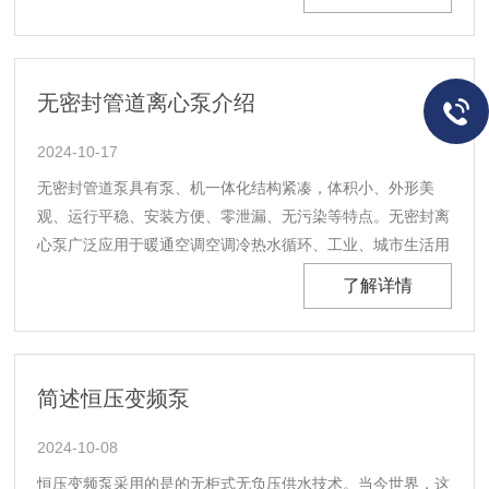
卧式离心泵更强一个等级、使用寿命更长、采用进口轴承进口
机械密封、具有水平。工业大型中央空调冷却水循环......
无密封管道离心泵介绍
2024-10-17
无密封管道泵具有泵、机一体化结构紧凑，体积小、外形美
观、运行平稳、安装方便、零泄漏、无污染等特点。无密封离
心泵广泛应用于暖通空调空调冷热水循环、工业、城市生活用
水、管道增压、远距离送水等场合，变换材质的派生产品更可
了解详情
适用于石油、化工、制药、食品、制冷等。高、低温，高压各
种场合。无密封管道离心泵工作条件1、无密封泵的电源
额......
简述恒压变频泵
2024-10-08
恒压变频泵采用的是的无柜式无负压供水技术。当今世界，这