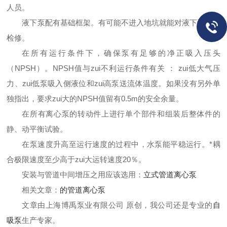
人员。
液下泵配有基础框架。有可能不进入地坑就能对液下泵进行
检修。
在所有运行条件下，确保泵有足够的净正吸入压头
（
NPSH
）。
NPSH
值与zui不利运行条件有关
：
zui低大气压
力、zui低泵吸入侧液位和zui高泵送流体温度。如果没有另外单
独指出，要求zui大的
NPSH
值留有
0.5m
的安全余量。
在所有
离心泵
的转动件上进行单个部件和组装后整体件的
静、动平衡试验。
在泵速度升高至运行速度的过程中，水泵能平稳运行。*耦
合极限速度至少高于zui大运转速度
20
％。
安装与管道中间增压之用应该选用：
立式管道离心泵
相关文章：
的管道离心泵
文章由上海博禹泵业有限公司 原创，我公司还是专业的
自
吸泵
生产专家。