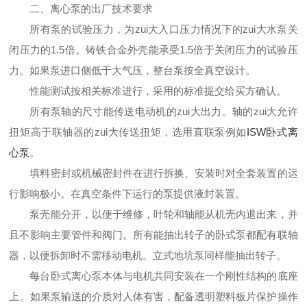
二、
离心泵的出厂技术要求
所有泵的试验压力，为zui大入口压力情况下的zui大水泵关
闭压力的
1.5
倍。铸铁合金外壳能承受
1.5
倍于关闭压力的试验压
力。如果泵进口侧低于大气压，整台泵按全真空设计。
性能测试按相关标准进行，采用的标准提交给买方确认。
所有泵轴的尺寸能传送电动机的zui大出力。轴的zui大允许
扭矩高于联轴器的zui大传送扭矩，选用直联泵例如
ISW卧式离
心泵
。
填料密封或机械密封件在进行拆换、安装时对全套装置的运
行影响极小。在真空条件下运行的泵提供液封装置。
泵壳能分开，以便于维修，叶轮和轴能从机壳内退出来，并
且不影响主要管件和阀门。所有能抽出转子的卧式泵都配有联轴
器，以便拆卸时不需移动电机。立式地坑泵同样能抽出转子。
每台卧式离心泵本体与电机共同安装在一个刚性结构的底座
上。如果泵输送的介质对人体有害，配备透明塑料板片保护操作