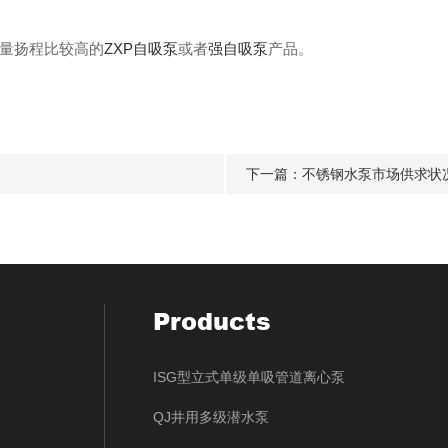
量扬程比较高的
ZXP自吸泵
或者
强自吸泵
产品。
下一篇：
不锈钢水泵市场供求状
Products
ISG型立式单级单吸管道离心泵
QJ井用多级潜水泵