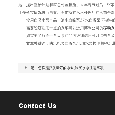
题，提出整治计划和应急处置措施。今年春节过后，张家
工作落实情况进行自查。全市所有污水处理厂在汛前全部
常用自吸水泵产品：
清水自吸泵
,
污水自吸泵
,
不锈钢
需要经济适用一点的泵车可以选用博禹公司的
移动泵
如需要了解关于自吸泵产品的详细信息可以点击
自吸
文章关键词：防汛抢险自吸泵,汛期水泵检测频率,汛
上一篇：
怎样选择质量好的水泵,购买水泵注意事项
Contact Us