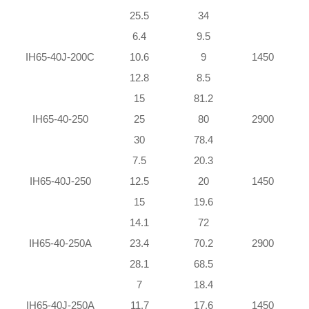
25.5
34
6.4
9.5
IH65-40J-200C
10.6
9
1450
12.8
8.5
15
81.2
IH65-40-250
25
80
2900
1
30
78.4
7.5
20.3
IH65-40J-250
12.5
20
1450
15
19.6
14.1
72
IH65-40-250A
23.4
70.2
2900
28.1
68.5
1
7
18.4
IH65-40J-250A
11.7
17.6
1450