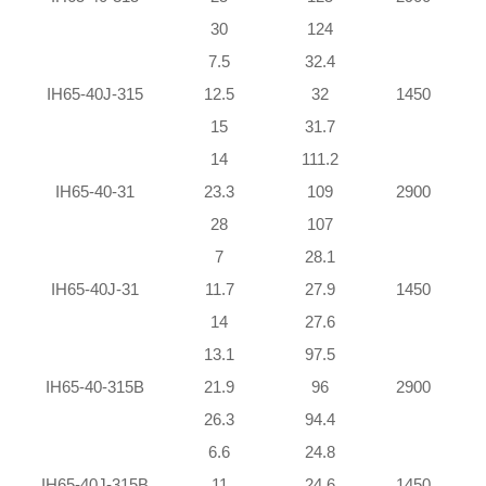
30
124
2
7.5
32.4
IH65-40J-315
12.5
32
1450
15
31.7
14
111.2
2
IH65-40-31
23.3
109
2900
2
28
107
1
7
28.1
IH65-40J-31
11.7
27.9
1450
14
27.6
13.1
97.5
1
IH65-40-315B
21.9
96
2900
2
26.3
94.4
1
6.6
24.8
IH65-40J-315B
11
24.6
1450