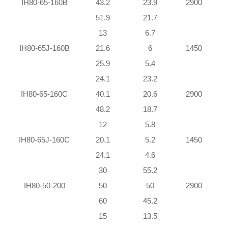
IH80-65-160B
43.2
23.9
2900
51.9
21.7
13
6.7
IH80-65J-160B
21.6
6
1450
25.9
5.4
24.1
23.2
2
IH80-65-160C
40.1
20.6
2900
48.2
18.7
12
5.8
IH80-65J-160C
20.1
5.2
1450
24.1
4.6
30
55.2
IH80-50-200
50
50
2900
1
60
45.2
1
15
13.5