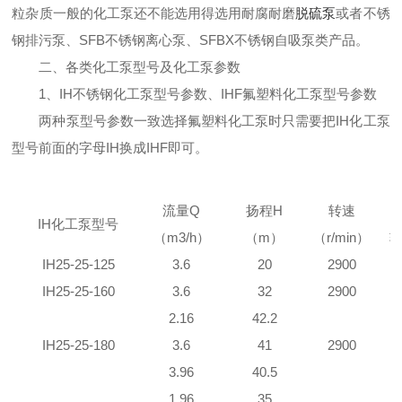
粒杂质一般的化工泵还不能选用得选用耐腐耐磨
脱硫泵
或者不锈
钢排污泵、SFB不锈钢离心泵、SFBX不锈钢自吸泵类产品。
二、各类化工泵型号及化工泵参数
1、IH不锈钢化工泵型号参数、IHF氟塑料化工泵型号参数
两种泵型号参数一致选择氟塑料化工泵时只需要把IH化工泵
型号前面的字母IH换成IHF即可。
流量Q
扬程H
转速
IH化工泵型号
（m3/h）
（m）
（r/min）
IH25-25-125
3.6
20
2900
IH25-25-160
3.6
32
2900
2.16
42.2
IH25-25-180
3.6
41
2900
3.96
40.5
1.96
35