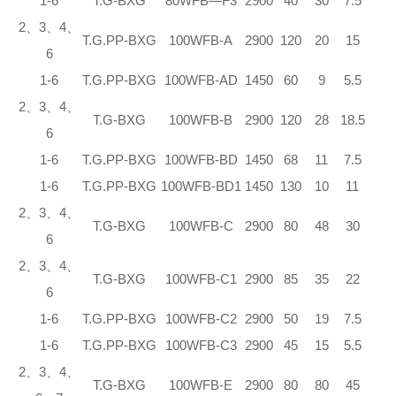
1-6
T.G-BXG
80WFB—F3
2900
40
30
7.5
7.
2、3、4、
T.G.PP-BXG
100WFB-A
2900
120
20
15
7
6
1-6
T.G.PP-BXG
100WFB-AD
1450
60
9
5.5
5
2、3、4、
T.G-BXG
100WFB-B
2900
120
28
18.5
7
6
1-6
T.G.PP-BXG
100WFB-BD
1450
68
11
7.5
7
1-6
T.G.PP-BXG
100WFB-BD1
1450
130
10
11
7
2、3、4、
T.G-BXG
100WFB-C
2900
80
48
30
7
6
2、3、4、
T.G-BXG
100WFB-C1
2900
85
35
22
7
6
1-6
T.G.PP-BXG
100WFB-C2
2900
50
19
7.5
7
1-6
T.G.PP-BXG
100WFB-C3
2900
45
15
5.5
5
2、3、4、
T.G-BXG
100WFB-E
2900
80
80
45
7