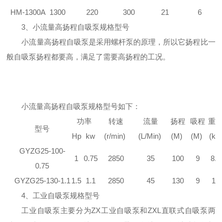
HM-1300A
1300
220
300
21
6
3、小流量高扬程自吸泵规格型号
小流量高扬程自吸泵是采用螺杆泵的原理，所以它扬程比一
般自吸泵扬程都要高，满足了需要高扬程的工况。
小流量高扬程自吸泵规格型号如下：
功率
转速
流量
扬程
吸程
重
型号
Hp
kw
(r/min)
(L/Min)
(M)
(M)
(kg)
GYZG25-100-
1
0.75
2850
35
100
9
8.5
0.75
GYZG25-130-1.1
1.5
1.1
2850
45
130
9
10
4、工业自吸泵规格型号
工业自吸泵主要分为ZX工业自吸泵和ZXL直联式自吸泵两