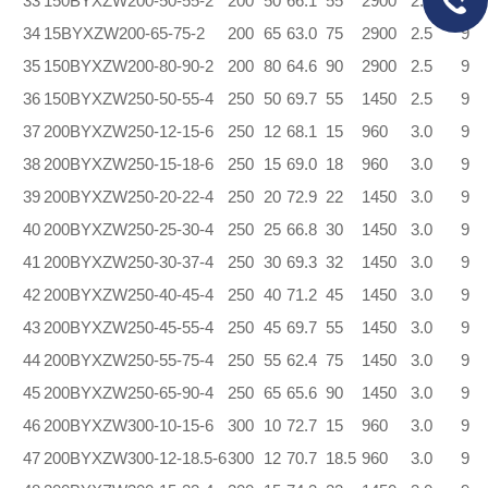
33
150BYXZW200-50-55-2
200
50
66.1
55
2900
2.5
9
34
15BYXZW200-65-75-2
200
65
63.0
75
2900
2.5
9
35
150BYXZW200-80-90-2
200
80
64.6
90
2900
2.5
9
36
150BYXZW250-50-55-4
250
50
69.7
55
1450
2.5
9
37
200BYXZW250-12-15-6
250
12
68.1
15
960
3.0
9
38
200BYXZW250-15-18-6
250
15
69.0
18
960
3.0
9
39
200BYXZW250-20-22-4
250
20
72.9
22
1450
3.0
9
40
200BYXZW250-25-30-4
250
25
66.8
30
1450
3.0
9
41
200BYXZW250-30-37-4
250
30
69.3
32
1450
3.0
9
42
200BYXZW250-40-45-4
250
40
71.2
45
1450
3.0
9
43
200BYXZW250-45-55-4
250
45
69.7
55
1450
3.0
9
44
200BYXZW250-55-75-4
250
55
62.4
75
1450
3.0
9
45
200BYXZW250-65-90-4
250
65
65.6
90
1450
3.0
9
46
200BYXZW300-10-15-6
300
10
72.7
15
960
3.0
9
47
200BYXZW300-12-18.5-6
300
12
70.7
18.5
960
3.0
9