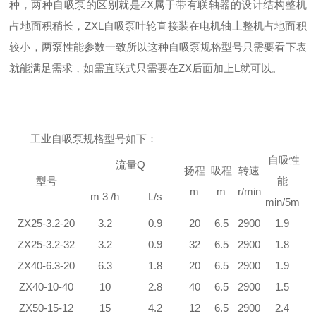
种，两种自吸泵的区别就是ZX属于带有联轴器的设计结构整机
占地面积稍长，ZXL自吸泵叶轮直接装在电机轴上整机占地面积
较小，两泵性能参数一致所以这种
自吸泵规格型号只需要看下表
就能满足需求，如需直联式只需要在
ZX后面加上L就可以。
工业自吸泵规格型号如下：
自吸性
流量Q
扬程
吸程
转速
型号
能
m
m
r/min
m 3 /h
L/s
min/5m
ZX25-3.2-20
3.2
0.9
20
6.5
2900
1.9
ZX25-3.2-32
3.2
0.9
32
6.5
2900
1.8
ZX40-6.3-20
6.3
1.8
20
6.5
2900
1.9
ZX40-10-40
10
2.8
40
6.5
2900
1.5
ZX50-15-12
15
4.2
12
6.5
2900
2.4