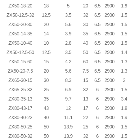
ZX50-18-20
18
5
20
6.5
2900
1.9
ZX50-12.5-32
12.5
3.5
32
6.5
2900
1.5
ZX50-20-30
20
5.6
30
6.5
2900
1.5
ZX50-14-35
14
3.9
35
6.5
2900
1.5
ZX50-10-40
10
2.8
40
6.5
2900
1.5
ZX50-12.5-50
12.5
3.5
50
6.5
2900
1.4
ZX50-15-60
15
4.2
60
6.5
2900
1.3
ZX50-20-7.5
20
5.6
7.5
6.5
2900
1.3
ZX65-30-15
30
8.3
15
6.5
2900
2
ZX65-25-32
25
6.9
32
6
2900
1.5
ZX80-35-13
35
9.7
13
6
2900
3.4
ZX80-43-17
43
12
17
6
2900
1.8
ZX80-40-22
40
11.1
22
6
2900
1.9
ZX80-50-25
50
13.9
25
6
2900
1.5
ZX80-50-32
50
13.9
32
6
2900
1.5