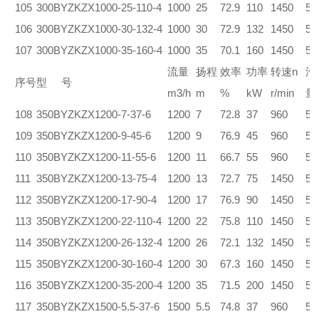
105
300BYZKZX1000-25-110-4
1000
25
72.9
110
1450
5.
106
300BYZKZX1000-30-132-4
1000
30
72.9
132
1450
5.
107
300BYZKZX1000-35-160-4
1000
35
70.1
160
1450
5.
流量
扬程
效率
功率
转速n
汽
序号
型 号
m3/h
m
%
kW
r/min
量
108
350BYZKZX1200-7-37-6
1200
7
72.8
37
960
5.
109
350BYZKZX1200-9-45-6
1200
9
76.9
45
960
5.
110
350BYZKZX1200-11-55-6
1200
11
66.7
55
960
5.
111
350BYZKZX1200-13-75-4
1200
13
72.7
75
1450
5.
112
350BYZKZX1200-17-90-4
1200
17
76.9
90
1450
5.
113
350BYZKZX1200-22-110-4
1200
22
75.8
110
1450
5.
114
350BYZKZX1200-26-132-4
1200
26
72.1
132
1450
5.
115
350BYZKZX1200-30-160-4
1200
30
67.3
160
1450
5.
116
350BYZKZX1200-35-200-4
1200
35
71.5
200
1450
5.
117
350BYZKZX1500-5.5-37-6
1500
5.5
74.8
37
960
5.