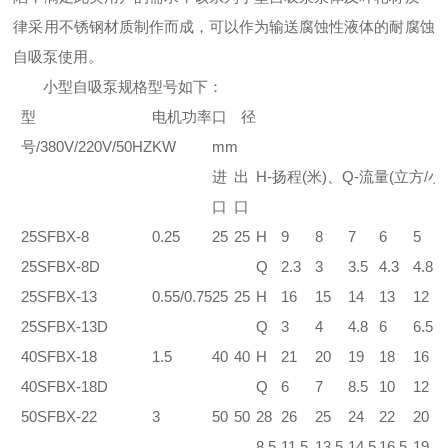
律采用不锈钢材质制作而成，可以作为输送腐蚀性液体的耐腐蚀
自吸泵使用。
小型自吸泵规格型号如下：
型
电机功率
口径
号
/380V/220V/50HZ
KW
mm
进
出
H-
扬程
(
米
)
、
Q-
流量
(
立方
/
小
口
口
25SFBX-8
0.25
25
25
H
9
8
7
6
5
4
25SFBX-8D
Q
2.3
3
3.5
4.3
4.8
5
25SFBX-13
0.55/0.75
25
25
H
16
15
14
13
12
1
25SFBX-13D
Q
3
4
4.8
6
6.5
7
40SFBX-18
1.5
40
40
H
21
20
19
18
16
1
40SFBX-18D
Q
6
7
8.5
10
12
1
50SFBX-22
3
50
50
28
26
25
24
22
20
1
8.5
11.5
13.5
14.5
16.5
19
2