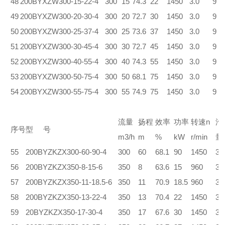
48
200BYXZW300-15-22-4
300
15
74.3
22
1450
3.0
9
49
200BYXZW300-20-30-4
300
20
72.7
30
1450
3.0
9
50
200BYXZW300-25-37-4
300
25
73.6
37
1450
3.0
9
51
200BYXZW300-30-45-4
300
30
72.7
45
1450
3.0
9
52
200BYXZW300-40-55-4
300
40
74.3
55
1450
3.0
9
53
200BYXZW300-50-75-4
300
50
68.1
75
1450
3.0
9
54
200BYXZW300-55-75-4
300
55
74.9
75
1450
3.0
9
流量
扬程
效率
功率
转速n
汽
序号
型 号
m3/h
m
%
kW
r/min
量
55
200BYZKZX300-60-90-4
300
60
68.1
90
1450
3.
56
200BYZKZX350-8-15-6
350
8
63.6
15
960
3.
57
200BYZKZX350-11-18.5-6
350
11
70.9
18.5
960
3.
58
200BYZKZX350-13-22-4
350
13
70.4
22
1450
3.
59
20BYZKZX350-17-30-4
350
17
67.6
30
1450
3.