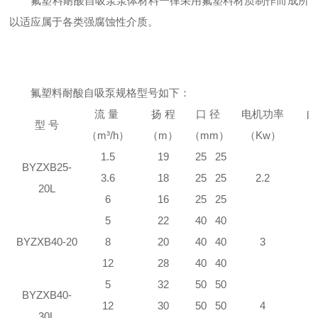
氟塑料耐酸自吸泵泵体材料一律采用氟塑料材质制作而成所
以适应属于各类强腐蚀性介质。
氟塑料耐酸自吸泵规格型号如下：
流 量
扬 程
口 径
电机功率
自
型 号
（m³/h）
（m）
（mm）
（Kw）
1.5
19
25
25
BYZXB25-
3.6
18
25
25
2.2
20L
6
16
25
25
5
22
40
40
BYZXB40-20
8
20
40
40
3
12
28
40
40
5
32
50
50
BYZXB40-
12
30
50
50
4
30L