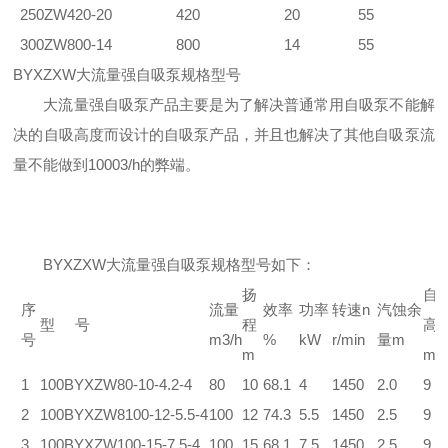
250ZW420-20
420
20
55
300ZW800-14
800
14
55
BYXZXW大流量强自吸泵规格型号
大流量强自吸泵产品主要是为了解决普通常用自吸泵不能解
决的自吸高度而设计的自吸泵产品，并且也解决了其他自吸泵流
量不能做到10003/h的弊端。
BYXZXW大流量强自吸泵规格型号如下：
扬
自
序
流量
效率
功率
转速n
汽蚀余
型 号
程
高
号
m3/h
%
kW
r/min
量m
m
m
1
100BYXZW80-10-4.2-4
80
10
68.1
4
1450
2.0
9
2
100BYXZW8100-12-5.5-4
100
12
74.3
5.5
1450
2.5
9
3
100BYXZW100-15-7.5-4
100
15
68.1
7.5
1450
2.5
9