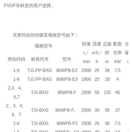
PVDF等材质供用户选择。
无密封自控自吸泵规格型号如下：
转速
流量
总扬
配套
允
规格型号
r／
m3／
程
功率
吸
类别代码
材质代号
型号
min
h
m
kW
m
1-6
T.G.PP-BXG
80WFB-E2
2900
25
26
7.5
7
1-6
T.G.PP-BXG
80WFB-E3
2900
20
18
4
5
2,3、4、
T.G-BXG
80WFB-F
2900
50
125
45
7
6,7
2、3、4、
T.G-BXG
80WFB-F。
2900
30
95
37
7
6、7
1-6
T.G-BXG
80WFB-F2
2900
25
36
7.5
7