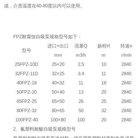
成，介质温度在40-80度以内可以使用。
FPZ耐腐蚀自吸泵规格型号如下：
进口
×
出口
流量Q
扬程H
转速n
型号
mm
m
3
/h
m
r/min
25FPZ-10D
25
×
20
2.5
10
2840
32FPZ-11D
32
×
25
3.4
11
2840
40FPZ-18
40
×
32
11
18
2840
50FPZ-20
50
×
40
13
20
2840
65FPZ-25
65
×
50
26
25
2840
80FPZ-32
80
×
65
50
32
2840
100FPZ-40
100
×
80
100
20
2840
2、氟塑料耐酸自吸泵规格型号