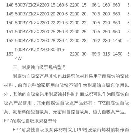
148
500BYZKZX2200-15-160-6
2200
15
66.1
160
960
5.
149
500BYZKZX2200-20-200-6
2200
20
70.5
200
960
5.
150
500BYZKZX2200-22-220-6
2200
22
70.5
220
960
5.
151
500BYZKZX2200-25-250-6
2200
25
70.5
250
960
5.
152
500BYZKZX2200-28-280-4
2200
28
70.2
280
1450
5.
500BYZKZX2200-30-315-
153
2200
30
69.6
315
1450
5.
4W
三、耐腐蚀自吸泵规格型号
耐腐蚀自吸泵产品其实也就是泵体材料采用了耐腐蚀的泵体
材料，前面几种除家庭用自吸泵不能作为耐腐蚀自吸泵使用以
外，其他的自吸泵采用耐腐蚀材料制作而成都可以作为耐腐蚀自
吸泵产品使用，其余耐腐蚀自吸泵产品还有：FPZ耐腐蚀自吸
泵、氟塑料耐酸自吸泵、无密封自控自吸泵、磁力自吸泵产品。
FPZ耐腐蚀自吸泵规格型号
FPZ耐腐蚀自吸泵泵体材料采用PP增强聚丙烯材质制作而