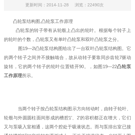
更新时间：2014-11-28
浏览：22490次
凸轮泵结构图,凸轮泵工作原理
凸轮泵的转子带有从轮毂上凸出的轮叶。根据每个转子上
的轮叶的个数，凸轮泵又有单叶凸轮泵和双叶凸轮泵之分。
图19—2l
凸轮泵结构图
给出了一台双叶凸轮泵结构图。它
的两个转子之间并不接触啮合，故从动转子要靠同步齿轮7驱动
旋转，它的两个转子的轮叶位置错开90。，如图19—22
凸轮泵
工作原理
所示。
当两个转子按凸轮泵结构图示方向转动时，由转子轮叶、
轮毂与外圆圆柱面间形成的槽腔1’、2’的容积都正在增大，它们
又与泵吸入室相通，这两个腔处于吸液状态。而与泵排出室已接