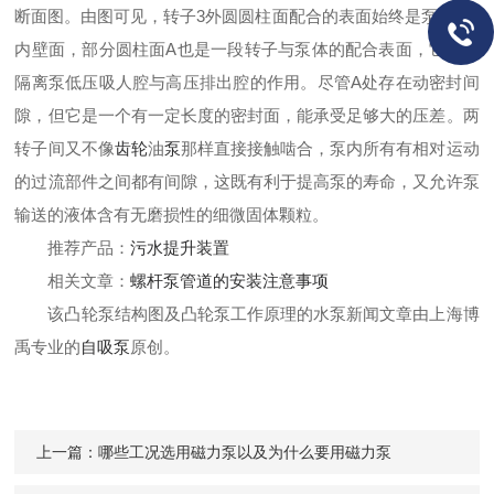
断面图。由图可见，转子3外圆圆柱面配合的表面始终是泵体4的
内壁面，部分圆柱面A也是一段转子与泵体的配合表面，它起着
隔离泵低压吸人腔与高压排出腔的作用。尽管A处存在动密封间
隙，但它是一个有一定长度的密封面，能承受足够大的压差。两
转子间又不像
齿轮
油
泵
那样直接接触啮合，泵内所有有相对运动
的过流部件之间都有间隙，这既有利于提高泵的寿命，
又
允许泵
输送的液体含有无磨损性的细微固体颗粒。
推荐产品：
污水提升装置
相关文章：
螺杆泵管道的安装注意事项
该凸轮泵结构图及凸轮泵工作原理的水泵新闻文章由上海博
禹专业的
自吸泵
原创。
上一篇：
哪些工况选用磁力泵以及为什么要用磁力泵