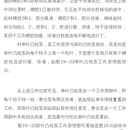
通的槽腔2和1容积却在逐渐减小，正处于排液状态。当转至上图
中间位置时，
槽
腔1’已被封闭，它正处于向排出腔移动的途中，
此时槽腔2和1。部分吸液，槽腔2’和1。部分排液。继续旋转，
则分别由1、2’。腔和1、2’。腔进行吸、排液，转子连续转动，
泵四个工作槽腔的吸、排液过程就连续不断地进行了。
对单叶凸轮泵，其工作原理与双叶凸轮泵相仿．其差别是
单叶凸轮泵的每个转子上有一个轮叶，于是整个泵就只有两个槽
腔轮流进行吸、排液，如
图
19—23单叶凸轮泵工作原理图所
示。
从上述工作过程可见，单叶凸轮泵在一个工作周期中，即
每个转子转一转，整台泵有两次排液，犹如双缸单作用
往复泵
的
工作。而双叶凸轮泵则如双缸双作用往复泵，整台泵在一个工作
周期中共有四次排液，其流量均匀
性
比单叶凸轮泵要好。
图19—22双叶凸轮泵工作原理图可看做是图19-21的B-B