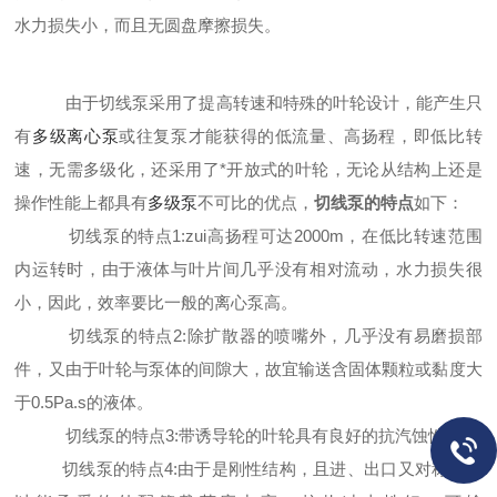
水力损失小，而且无
圆
盘摩擦损失。
由于
切线泵
采用了提高转速和特殊的叶轮设计，
能产生只
有
多级离心泵
或往复泵才能获得的低流量、高扬程，即低比转
速，无需多级化，还采用了*开放式的叶轮，无论从结构上还是
操作性能上都具有
多级泵
不可比的优点，
切线泵的特点
如下：
切线泵的特点
1:zui高扬程可达2000m，在低比转速范围
内运转时，由于液体与叶片间几乎没有相对流动，水力损失很
小，因此，效率要比一般的离心泵高。
切线泵的特点
2:除扩散器的喷嘴外，几乎没有易磨损部
件，又由于叶轮与泵体的间隙大，故宜输送含固体颗粒或黏度大
于0.5Pa.s的液体。
切线泵的特点
3:带诱导轮的叶轮具有良好的抗汽蚀性能。
切线泵的特点
4:由于是刚性结构，且进、出口又对称，所