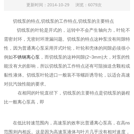
更新时间：2014-10-29
浏览：6079次
切线泵的特点,切线泵的工作特点,切线泵的主要特点
切线泵
的叶轮是开式的，运转
中不会产生轴向力，叶轮不
需密封环，无密封环泄漏问题。
切线泵的特点
这种泵没有间隙特
性，因为普通离心泵采用开式叶轮，叶轮和壳体的间隙必须很小
例如
不锈钢离心泵
，
而
切线泵
的这种
间隙(2~3mm)大，对泵的性
能没有大的影响，所以
切线泵的工作特点还有
可阻抽送含颗粒或
黏性液体。切线泵
叶轮进
口
一般装不等螺距诱导轮，以适合高速
对抗汽蚀性能的要求。
在相同的叶轮直径下，
切线泵的主要
特点是
切线泵的扬程
比一般离心泵高，即
在低比转速范围内，高速泵的效率比普通离心泵高，在高
ns
范围则内相反。这是因为高速泵液体与叶片几乎没有相
对
速度，