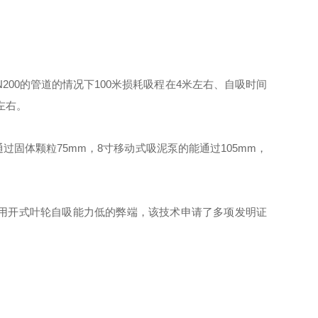
00的管道的情况下100米损耗吸程在4米左右、自吸时间
左右。
固体颗粒75mm，8寸移动式吸泥泵的能通过105mm，
往采用开式叶轮自吸能力低的弊端，该技术申请了多项发明证