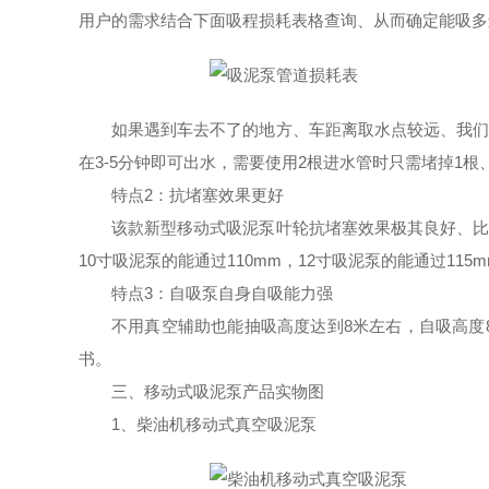
用户的需求结合下面吸程损耗表格查询、从而确定能吸多
如果遇到车去不了的地方、车距离取水点较远、我们可
在3-5分钟即可出水，需要使用2根进水管时只需堵掉1根
特点2：抗堵塞效果更好
该款新型移动式吸泥泵叶轮抗堵塞效果极其良好、比原
10寸
吸泥泵
的能通过110mm，12寸吸泥泵的能通过115m
特点3：自吸泵自身自吸能力强
不用真空辅助也能抽吸高度达到8米左右，自吸高度8
书。
三、
移动式吸泥泵产品实物图
1、柴油机移动式真空吸泥泵