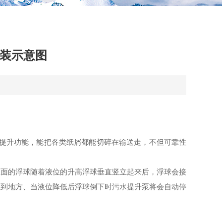
安装示意图
提升
功能
，
能把各类纸屑都能切碎在输送走，不但
可靠性
里面的浮球
随着液位的升高
浮球垂直竖立起来后
，
浮球会接
送到地方、当液位降低后浮球倒下时污水提升泵将会自动停
。