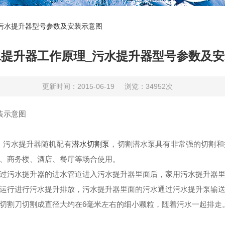
污水提升器型号参数及安装示意图
提升器工作原理_污水提升器型号参数及
更新时间：2015-06-19
浏览：34952次
装示意图
，
污水提升器
随机
配有
潜水切割泵
，
切割
潜水
泵具有
非常
强
的切割
和
、
商务楼
、酒店、餐厅等
场合使用
。
过
污水提升器的
进水管
道进入污水
提升
器里面
后，
家用污水提升器
运行进行污水提升排放
，
污水提升器里面的
污水通过
污水提升泵输
切割刀
切割成直径
大约在
6
毫米
左右的细小
颗粒
，随着污水
一起排走