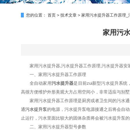
您的位置：
首页
>
技术文章
>
家用污水提升器工作原理_
家用污水
家用污水提升器
,污水提升器工作原理,污水提升器安
一、家用污水提升器工作原理
全自动家用
污水提升器
是
目前zui
新型污水提升系统
高
很方便
维护
外形美观大方占用空间小，非常适应与
别墅
家用污水提升器工作原理是厨房或者卫生间的
污水通
通
污水提升泵
的电源
，
污水提升泵
电源接通
之后将会自动
止运行，
污水
里面比
较大的固体杂质
将会被污水提升泵的
二、家用污水提升器型号参数