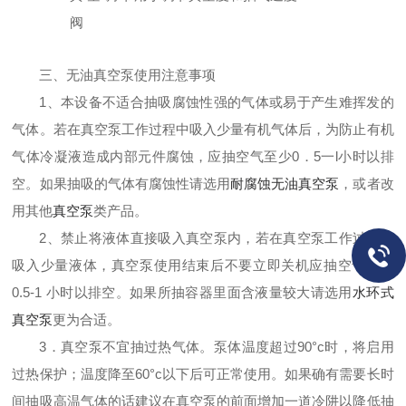
阀
三、无油真空泵使用注意事项
1、本设备不适合抽吸腐蚀性强的气体或易于产生难挥发的
气体。若在真空泵工作过
程中吸入少量有机气体后，为防止有机
气体冷凝液造成内部元件腐蚀，应抽空气至少0．5一l
小时以排
空。
如果抽吸的气体有腐蚀性请选用
耐腐蚀无油真空泵
，或者改
用其他
真空泵
类产品。
2、禁止将液体直接吸入真空泵
内，若在真空泵工作过程中
吸入少量液体，真空泵使用结束后不要立即关机应抽空气至少
0.5
-1
小时以排
空。如果所抽容器里面含液量较大请选用
水环式
真空泵
更为合适。
3．真空泵不宜抽过热气体。泵体温度超过90
°c
时，将启用
过热保护；温度降至60
°c
以下后可正常使用。如果确有需要长时
间抽吸高温气体的话建议
在真空泵的前面增加一道冷
阱
以降低抽