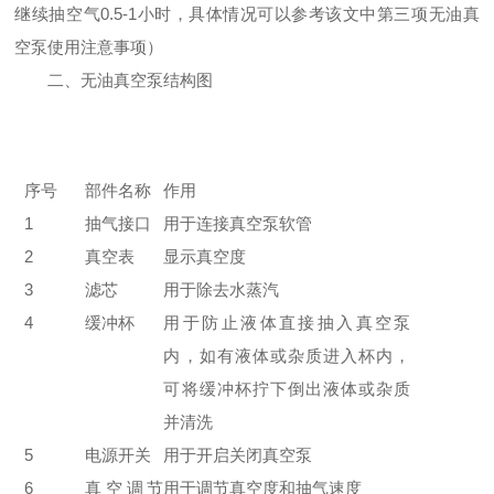
继续抽空气
0.5-1小时，具体情况可以参考该文中第三项无油真
空泵使用注意事项）
二、
无油真空泵结构图
序号
部件名称
作用
1
抽气接口
用于连接真空泵软管
2
真空表
显示真空度
3
滤芯
用于除去水蒸汽
4
缓冲杯
用于防止液体直接抽入真空泵
内，如有液体或杂质进入杯内，
可将缓冲杯拧下倒出液体或杂质
并清洗
5
电源开关
用于开启关闭真空泵
6
真空调节
用于调节真空度和抽气速度