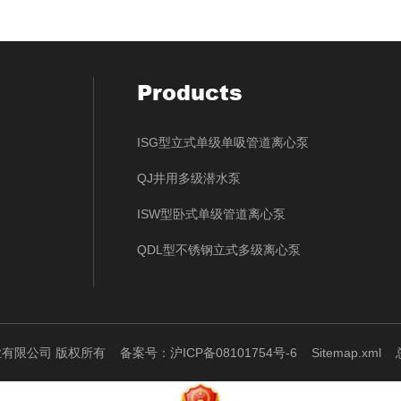
Products
ISG型立式单级单吸管道离心泵
QJ井用多级潜水泵
ISW型卧式单级管道离心泵
QDL型不锈钢立式多级离心泵
泵业有限公司 版权所有
备案号：沪ICP备08101754号-6
Sitemap.xml
总