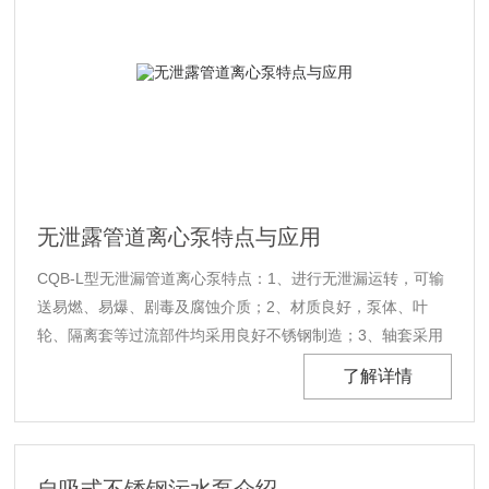
无泄露管道离心泵特点与应用
CQB-L型无泄漏管道离心泵特点：1、进行无泄漏运转，可输
送易燃、易爆、剧毒及腐蚀介质；2、材质良好，泵体、叶
轮、隔离套等过流部件均采用良好不锈钢制造；3、轴套采用
高耐磨的碳化硅、碳化钨，滑动轴承采用碳石M106K，并设
了解详情
置了润滑油槽，有效地保证泵的使用寿命；4、立式安装，结
构紧凑、占地面积小；5、振动小，噪音低，运行特别平稳；
6、泵的绝大多数零部件与CQB系......