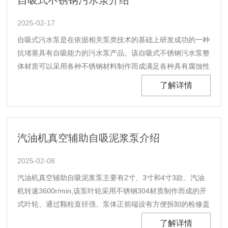
自吸式不锈钢污水泵介绍
2025-02-17
自吸式污水泵是在依据相关泵类技术的基础上研发成功的一种
抗堵塞具有自吸能力的污水泵产品。该自吸式不锈钢污水泵整
体材质可以采用各种不锈钢材料制作而成满足各种具有腐蚀性
或者卫生级的工况环境之用，不但可象一般清水自吸泵那样不
了解详情
需要安装底阀，还可吸排含有大颗粒固本和长纤维杂质的液
体，是输送各类化工液体的自吸式不锈钢泵。与国内同类
产......
汽油机真空辅助自吸泥浆泵介绍
2025-02-08
汽油机真空辅助自吸泥浆泵主要有2寸、3寸和4寸3款、汽油
机转速3600r/min,该泵叶轮采用不锈钢304材质制作而成的开
式叶轮、通过颗粒直径强、泵体正前端设有方便拆卸的检修盖
板、汽油机自吸泵自身自吸高度能达到8米、在此基础上加装
了解详情